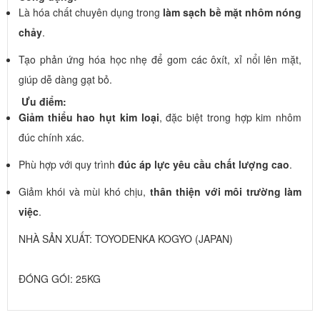
Là hóa chất chuyên dụng trong
làm sạch bề mặt nhôm nóng
chảy
.
Tạo phản ứng hóa học nhẹ để gom các ôxít, xỉ nổi lên mặt,
giúp dễ dàng gạt bỏ.
Ưu điểm:
Giảm thiểu hao hụt kim loại
, đặc biệt trong hợp kim nhôm
đúc chính xác.
Phù hợp với quy trình
đúc áp lực yêu cầu chất lượng cao
.
Giảm khói và mùi khó chịu,
thân thiện với môi trường làm
việc
.
NHÀ SẢN XUẤT: TOYODENKA KOGYO (JAPAN)
ĐÓNG GÓI: 25KG