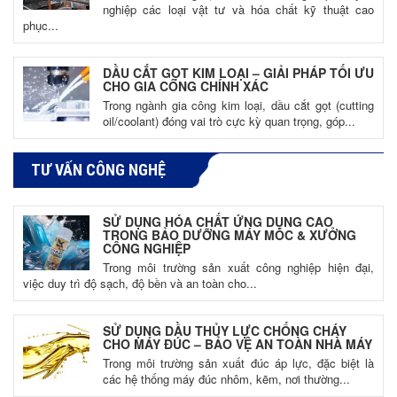
nghiệp các loại vật tư và hóa chất kỹ thuật cao
phục...
DẦU CẮT GỌT KIM LOẠI – GIẢI PHÁP TỐI ƯU
CHO GIA CÔNG CHÍNH XÁC
Trong ngành gia công kim loại, dầu cắt gọt (cutting
oil/coolant) đóng vai trò cực kỳ quan trọng, góp...
TƯ VẤN CÔNG NGHỆ
SỬ DỤNG HÓA CHẤT ỨNG DỤNG CAO
TRONG BẢO DƯỠNG MÁY MÓC & XƯỞNG
CÔNG NGHIỆP
Trong môi trường sản xuất công nghiệp hiện đại,
việc duy trì độ sạch, độ bền và an toàn cho...
SỬ DỤNG DẦU THỦY LỰC CHỐNG CHÁY
CHO MÁY ĐÚC – BẢO VỆ AN TOÀN NHÀ MÁY
Trong môi trường sản xuất đúc áp lực, đặc biệt là
các hệ thống máy đúc nhôm, kẽm, nơi thường...