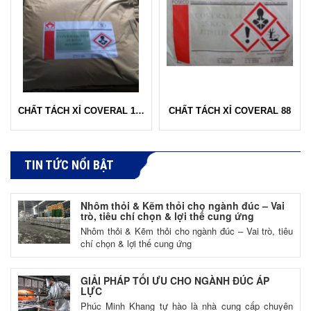
CHẤT TÁCH XỈ COVERAL 101E
CHẤT TÁCH XỈ COVERAL 88
TIN TỨC NỔI BẬT
Nhôm thỏi & Kẽm thỏi cho ngành đúc – Vai
trò, tiêu chí chọn & lợi thế cung ứng
Nhôm thỏi & Kẽm thỏi cho ngành đúc – Vai trò, tiêu
chí chọn & lợi thế cung ứng
GIẢI PHÁP TỐI ƯU CHO NGÀNH ĐÚC ÁP
LỰC
Phúc Minh Khang tự hào là nhà cung cấp chuyên