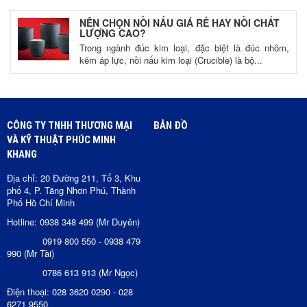
NÊN CHỌN NỒI NẤU GIÁ RẺ HAY NỒI CHẤT
LƯỢNG CAO?
Trong ngành đúc kim loại, đặc biệt là đúc nhôm,
kẽm áp lực, nồi nấu kim loại (Crucible) là bộ...
CÔNG TY TNHH THƯƠNG MẠI
BẢN ĐỒ
VÀ KỸ THUẬT PHÚC MINH
KHANG
Địa chỉ: 20 Đường 211, Tổ 3, Khu
phố 4, P. Tăng Nhơn Phú, Thành
Phố Hồ Chí Minh
Hotline: 0938 348 499 (Mr Duyên)
0919 800 550 - 0938 479
990 (Mr Tài)
0786 613 913 (Mr Ngọc)
Điện thoại: 028 3620 0290 - 028
6271 9550