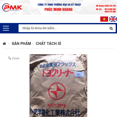
SẢN PHẨM
CHẤT TÁCH XỈ
Zoom