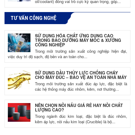
oil/coolant) đóng vai trò cực kỳ quan trọng, góp...
TƯ VẤN CÔNG NGHỆ
SỬ DỤNG HÓA CHẤT ỨNG DỤNG CAO
TRONG BẢO DƯỠNG MÁY MÓC & XƯỞNG
CÔNG NGHIỆP
Trong môi trường sản xuất công nghiệp hiện đại,
việc duy trì độ sạch, độ bền và an toàn cho...
SỬ DỤNG DẦU THỦY LỰC CHỐNG CHÁY
CHO MÁY ĐÚC – BẢO VỆ AN TOÀN NHÀ MÁY
Trong môi trường sản xuất đúc áp lực, đặc biệt là
các hệ thống máy đúc nhôm, kẽm, nơi thường...
NÊN CHỌN NỒI NẤU GIÁ RẺ HAY NỒI CHẤT
LƯỢNG CAO?
Trong ngành đúc kim loại, đặc biệt là đúc nhôm,
kẽm áp lực, nồi nấu kim loại (Crucible) là bộ...