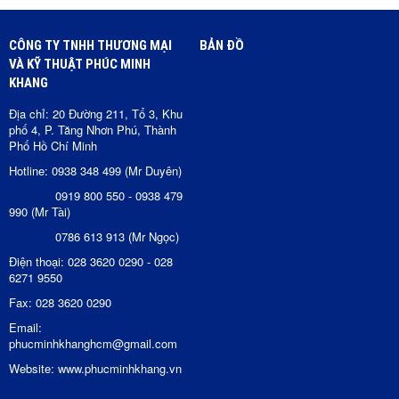
CÔNG TY TNHH THƯƠNG MẠI
BẢN ĐỒ
VÀ KỸ THUẬT PHÚC MINH
KHANG
Địa chỉ: 20 Đường 211, Tổ 3, Khu
phố 4, P. Tăng Nhơn Phú, Thành
Phố Hồ Chí Minh
Hotline: 0938 348 499 (Mr Duyên)
0919 800 550 - 0938 479
990 (Mr Tài)
0786 613 913 (Mr Ngọc)
Điện thoại: 028 3620 0290 - 028
6271 9550
Fax: 028 3620 0290
Email:
phucminhkhanghcm@gmail.com
Website: www.phucminhkhang.vn