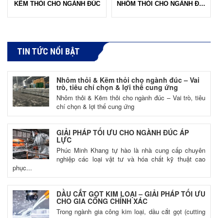
KẼM THỎI CHO NGÀNH ĐÚC
NHÔM THỎI CHO NGÀNH ĐÚC
TIN TỨC NỔI BẬT
Nhôm thỏi & Kẽm thỏi cho ngành đúc – Vai
trò, tiêu chí chọn & lợi thế cung ứng
Nhôm thỏi & Kẽm thỏi cho ngành đúc – Vai trò, tiêu
chí chọn & lợi thế cung ứng
GIẢI PHÁP TỐI ƯU CHO NGÀNH ĐÚC ÁP
LỰC
Phúc Minh Khang tự hào là nhà cung cấp chuyên
nghiệp các loại vật tư và hóa chất kỹ thuật cao
phục...
DẦU CẮT GỌT KIM LOẠI – GIẢI PHÁP TỐI ƯU
CHO GIA CÔNG CHÍNH XÁC
Trong ngành gia công kim loại, dầu cắt gọt (cutting