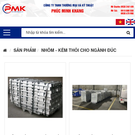
SẢN PHẨM
NHÔM - KẼM THỎI CHO NGÀNH ĐÚC