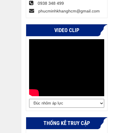
0938 348 499
phucminhkhanghcm@gmail.com
VIDEO CLIP
THỐNG KÊ TRUY CẬP