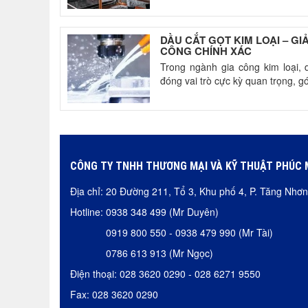
DẦU CẮT GỌT KIM LOẠI – GI
CÔNG CHÍNH XÁC
Trong ngành gia công kim loại, dầ
đóng vai trò cực kỳ quan trọng, gó
CÔNG TY TNHH THƯƠNG MẠI VÀ KỸ THUẬT PHÚC 
Địa chỉ: 20 Đường 211, Tổ 3, Khu phố 4, P. Tăng Nh
Hotline: 0938 348 499 (Mr Duyên)
0919 800 550 - 0938 479 990 (Mr Tài)
0786 613 913 (Mr Ngọc)
Điện thoại: 028 3620 0290 - 028 6271 9550
Fax: 028 3620 0290