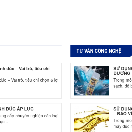
TƯ VẤN CÔNG NGHỆ
 đúc – Vai trò, tiêu chí
SỬ DỤN
DƯỠNG 
c – Vai trò, tiêu chí chọn & lợi
Trong môi
sạch, độ 
NH ĐÚC ÁP LỰC
SỬ DỤN
– BẢO V
ung cấp chuyên nghiệp các loại
Trong môi
ục...
máy đúc n