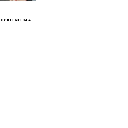
CHẤT KHỬ KHÍ NHÔM ALUGAS 279-01 - DAEHO