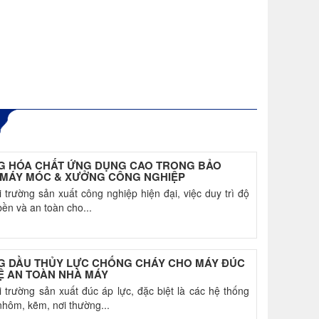
G HÓA CHẤT ỨNG DỤNG CAO TRONG BẢO
MÁY MÓC & XƯỞNG CÔNG NGHIỆP
 trường sản xuất công nghiệp hiện đại, việc duy trì độ
bền và an toàn cho...
G DẦU THỦY LỰC CHỐNG CHÁY CHO MÁY ĐÚC
Ệ AN TOÀN NHÀ MÁY
 trường sản xuất đúc áp lực, đặc biệt là các hệ thống
hôm, kẽm, nơi thường...