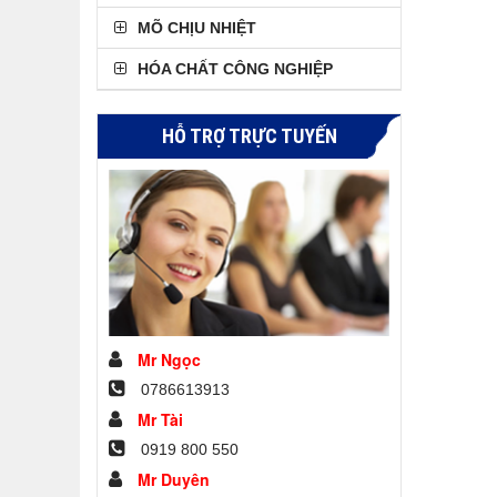
MÕ CHỊU NHIỆT
HÓA CHẤT CÔNG NGHIỆP
HỖ TRỢ TRỰC TUYẾN
Mr Ngọc
0786613913
Mr Tài
0919 800 550
Mr Duyên