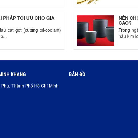
ẢI PHÁP TỐI ƯU CHO GIA
NÊN CHỌ
CAO?
u cắt gọt (cutting oil/coolant)
Trong ngà
p...
nấu kim lo
MINH KHANG
BẢN ĐỒ
ơn Phú, Thành Phố Hồ Chí Minh