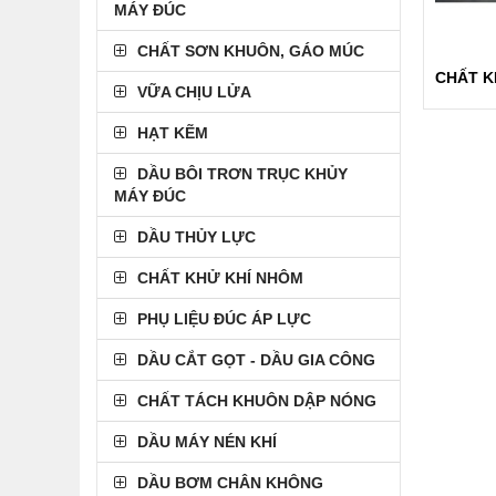
MÁY ĐÚC
CHẤT SƠN KHUÔN, GÁO MÚC
VỮA CHỊU LỬA
HẠT KẼM
DẦU BÔI TRƠN TRỤC KHỦY
MÁY ĐÚC
DẦU THỦY LỰC
CHẤT KHỬ KHÍ NHÔM
PHỤ LIỆU ĐÚC ÁP LỰC
DẦU CẮT GỌT - DẦU GIA CÔNG
CHẤT TÁCH KHUÔN DẬP NÓNG
DẦU MÁY NÉN KHÍ
DẦU BƠM CHÂN KHÔNG