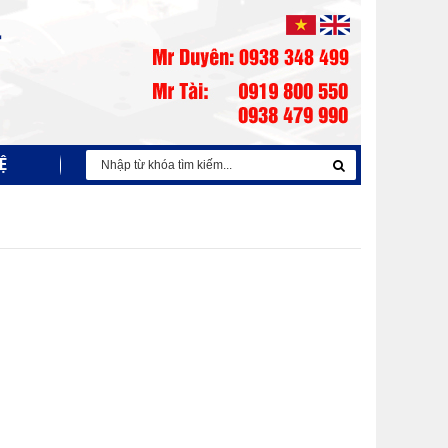
Ệ
NỒI NẤU KIM LOẠI FOSECO