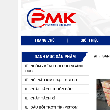
TRANG CHỦ
GIỚI THIỆU
SẢN
DANH MỤC SẢN PHẨM
NHÔM - KẼM THỎI CHO NGÀNH
ĐÚC
NỒI NẤU KIM LOẠI FOSECO
CHẤT TÁCH KHUÔN ĐÚC
CHẤT TÁCH XỈ
DẦU BÔI TRƠN TÍP (PISTON)