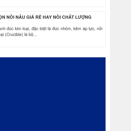
N NỒI NẤU GIÁ RẺ HAY NỒI CHẤT LƯỢNG
nh đúc kim loại, đặc biệt là đúc nhôm, kẽm áp lực, nồi
ại (Crucible) là bộ...