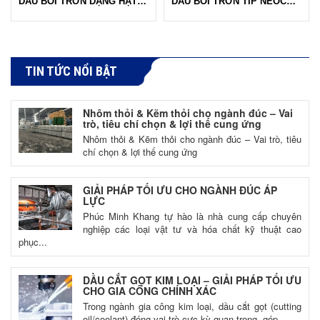
DẦU BÔI TRƠN DẠNG HẠT MÀU TRẮNG
DẦU BÔI TRƠN TIP NEOCASTER RE 77 - MORESCO
TIN TỨC NỔI BẬT
Nhôm thỏi & Kẽm thỏi cho ngành đúc – Vai
trò, tiêu chí chọn & lợi thế cung ứng
Nhôm thỏi & Kẽm thỏi cho ngành đúc – Vai trò, tiêu
chí chọn & lợi thế cung ứng
GIẢI PHÁP TỐI ƯU CHO NGÀNH ĐÚC ÁP
LỰC
Phúc Minh Khang tự hào là nhà cung cấp chuyên
nghiệp các loại vật tư và hóa chất kỹ thuật cao
phục...
DẦU CẮT GỌT KIM LOẠI – GIẢI PHÁP TỐI ƯU
CHO GIA CÔNG CHÍNH XÁC
Trong ngành gia công kim loại, dầu cắt gọt (cutting
oil/coolant) đóng vai trò cực kỳ quan trọng, góp...