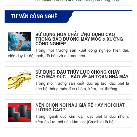
TƯ VẤN CÔNG NGHỆ
SỬ DỤNG HÓA CHẤT ỨNG DỤNG CAO
TRONG BẢO DƯỠNG MÁY MÓC & XƯỞNG
CÔNG NGHIỆP
Trong môi trường sản xuất công nghiệp hiện đại,
việc duy trì độ sạch, độ bền và an toàn cho...
SỬ DỤNG DẦU THỦY LỰC CHỐNG CHÁY
CHO MÁY ĐÚC – BẢO VỆ AN TOÀN NHÀ MÁY
Trong môi trường sản xuất đúc áp lực, đặc biệt là
các hệ thống máy đúc nhôm, kẽm, nơi thường...
NÊN CHỌN NỒI NẤU GIÁ RẺ HAY NỒI CHẤT
LƯỢNG CAO?
Trong ngành đúc kim loại, đặc biệt là đúc nhôm,
kẽm áp lực, nồi nấu kim loại (Crucible) là bộ...