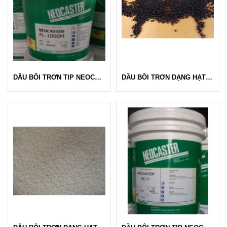
DẦU BÔI TRƠN TIP NEOCASTER PL 1000M - MORESCO
DẦU BÔI TRƠN DẠNG HẠT MÀU ĐEN