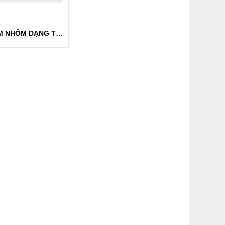
HỢP KIM NHÔM DẠNG THANH , QUE AL-SR 10%