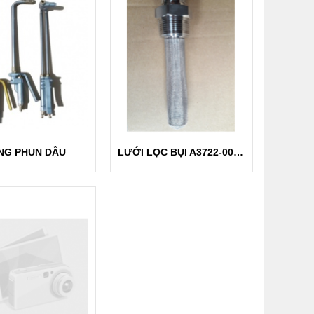
NG PHUN DẦU
LƯỚI LỌC BỤI A3722-00100N ( JAPAN