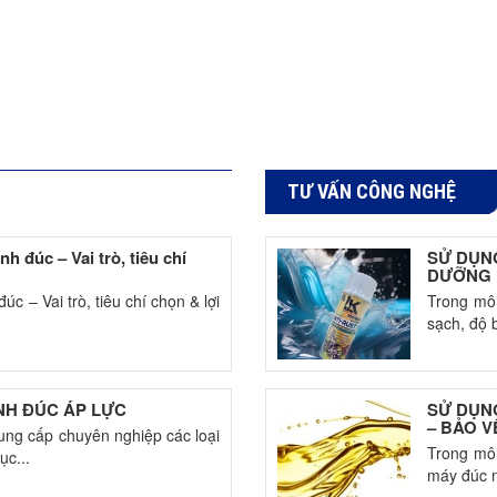
TƯ VẤN CÔNG NGHỆ
 đúc – Vai trò, tiêu chí
SỬ DỤN
DƯỠNG 
c – Vai trò, tiêu chí chọn & lợi
Trong môi
sạch, độ 
NH ĐÚC ÁP LỰC
SỬ DỤN
– BẢO V
ung cấp chuyên nghiệp các loại
Trong môi
ục...
máy đúc n