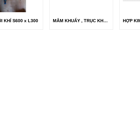
I KHÍ S600 x L300
MÂM KHUẤY , TRỤC KHUẤY , CÁNH KHUẤY THAN CHÌ ĐỂ KHỬ KHÍ LÒ NHÔM