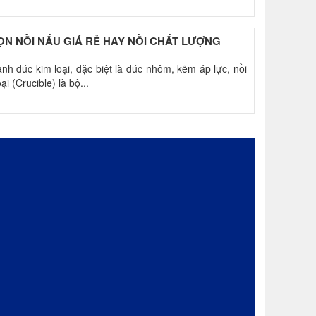
N NỒI NẤU GIÁ RẺ HAY NỒI CHẤT LƯỢNG
nh đúc kim loại, đặc biệt là đúc nhôm, kẽm áp lực, nồi
ại (Crucible) là bộ...