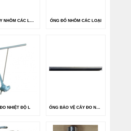
ĐẦU ĐẨY NHÔM CÁC LOẠI
ỐNG ĐỔ NHÔM CÁC LOẠI
ĐO NHIỆT ĐỘ L
ỐNG BẢO VỆ CÂY ĐO NHIỆT ĐỘ BẰNG CERAMIC THERMOCOUPLE PROTECTION TUBE （CERAMICS MATERIAL）