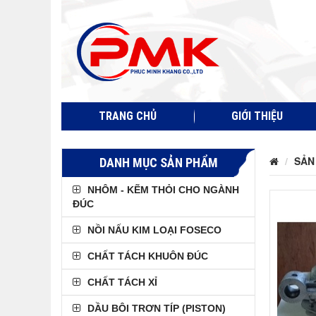
TRANG CHỦ
GIỚI THIỆU
SẢN
DANH MỤC SẢN PHẨM
NHÔM - KẼM THỎI CHO NGÀNH
ĐÚC
NỒI NẤU KIM LOẠI FOSECO
CHẤT TÁCH KHUÔN ĐÚC
CHẤT TÁCH XỈ
DẦU BÔI TRƠN TÍP (PISTON)