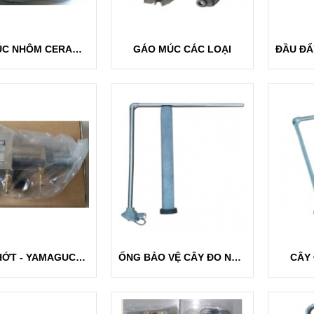
GÁO MÚC NHÔM CERAMIC
GÁO MÚC CÁC LOẠI
BƠM NHỚT - YAMAGUCHI GIKEN
ỐNG BẢO VỆ CÂY ĐO NHIỆT ĐỘ CÁC LOẠI
CÂY 