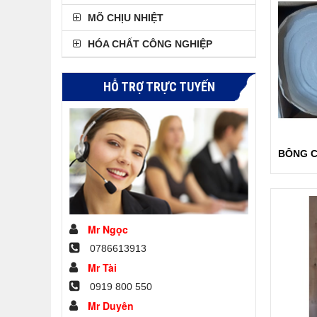
MÕ CHỊU NHIỆT
HÓA CHẤT CÔNG NGHIỆP
HỖ TRỢ TRỰC TUYẾN
Mr Ngọc
0786613913
Mr Tài
0919 800 550
Mr Duyên