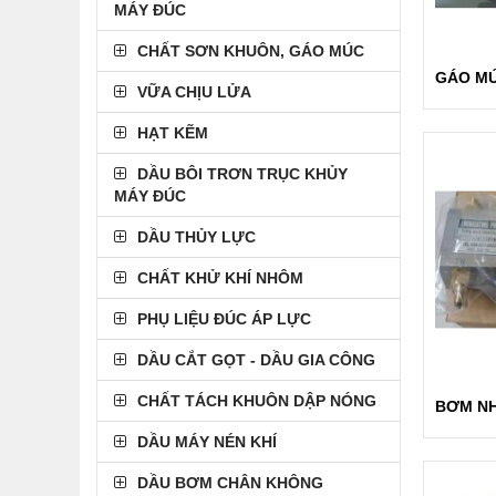
MÁY ĐÚC
CHẤT SƠN KHUÔN, GÁO MÚC
VỮA CHỊU LỬA
HẠT KẼM
DẦU BÔI TRƠN TRỤC KHỦY
MÁY ĐÚC
DẦU THỦY LỰC
CHẤT KHỬ KHÍ NHÔM
PHỤ LIỆU ĐÚC ÁP LỰC
DẦU CẮT GỌT - DẦU GIA CÔNG
CHẤT TÁCH KHUÔN DẬP NÓNG
DẦU MÁY NÉN KHÍ
DẦU BƠM CHÂN KHÔNG