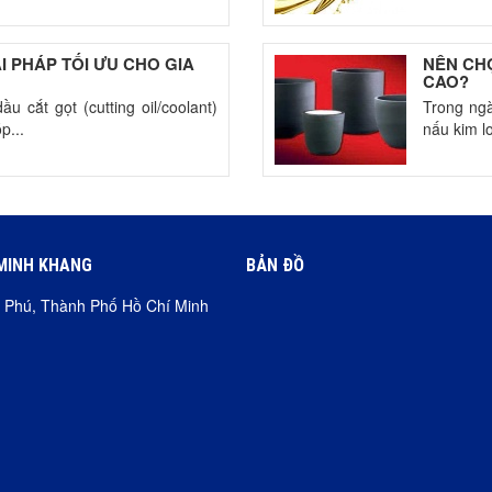
ẢI PHÁP TỐI ƯU CHO GIA
NÊN CHỌ
CAO?
u cắt gọt (cutting oil/coolant)
Trong ngà
p...
nấu kim lo
MINH KHANG
BẢN ĐỒ
ơn Phú, Thành Phố Hồ Chí Minh