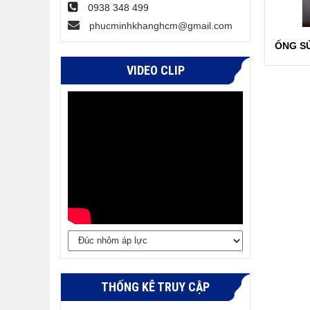
0938 348 499
phucminhkhanghcm@gmail.com
ỐNG SỦ
VIDEO CLIP
THỐNG KÊ TRUY CẬP