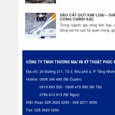
DẦU CẮT GỌT KIM LOẠI – GI
CÔNG CHÍNH XÁC
Trong ngành gia công kim loại, dầ
đóng vai trò cực kỳ quan trọng, gó
CÔNG TY TNHH THƯƠNG MẠI VÀ KỸ THUẬT PHÚC 
Địa chỉ: 20 Đường 211, Tổ 3, Khu phố 4, P. Tăng Nh
Hotline: 0938 348 499 (Mr Duyên)
0919 800 550 - 0938 479 990 (Mr Tài)
0786 613 913 (Mr Ngọc)
Điện thoại: 028 3620 0290 - 028 6271 9550
Fax: 028 3620 0290