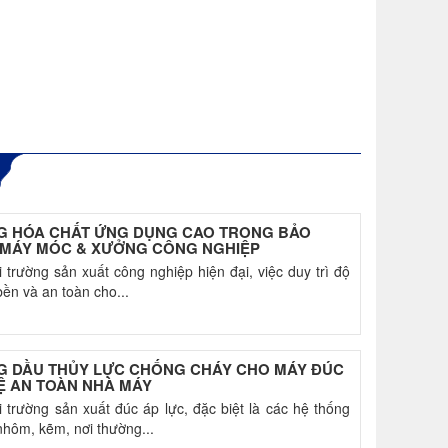
G HÓA CHẤT ỨNG DỤNG CAO TRONG BẢO
MÁY MÓC & XƯỞNG CÔNG NGHIỆP
 trường sản xuất công nghiệp hiện đại, việc duy trì độ
bền và an toàn cho...
G DẦU THỦY LỰC CHỐNG CHÁY CHO MÁY ĐÚC
Ệ AN TOÀN NHÀ MÁY
 trường sản xuất đúc áp lực, đặc biệt là các hệ thống
hôm, kẽm, nơi thường...