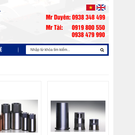
Ệ
NỒI NẤU KIM LOẠI FOSECO